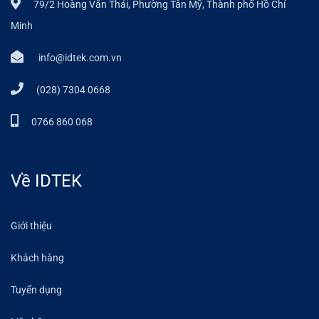
79/2 Hoàng Văn Thái, Phường Tân Mỹ, Thành phố Hồ Chí
Minh
info@idtek.com.vn
(028) 7304 0668
0766 860 068
Về IDTEK
Giới thiệu
Khách hàng
Tuyển dụng